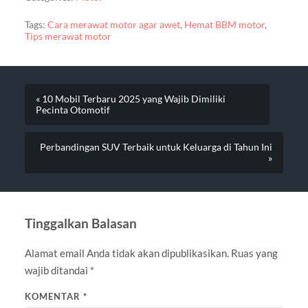
Tags:
Cara merawat motor agar awet
,
Hemat BBM motor
,
Tips merawat motor
« 10 Mobil Terbaru 2025 yang Wajib Dimiliki
Pecinta Otomotif
Perbandingan SUV Terbaik untuk Keluarga di Tahun Ini
»
Tinggalkan Balasan
Alamat email Anda tidak akan dipublikasikan.
Ruas yang
wajib ditandai
*
KOMENTAR
*