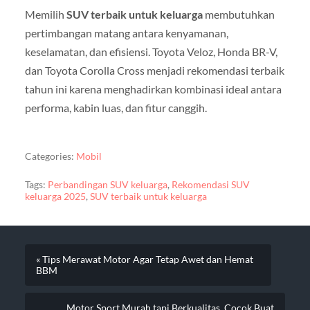
Memilih
SUV terbaik untuk keluarga
membutuhkan
pertimbangan matang antara kenyamanan,
keselamatan, dan efisiensi. Toyota Veloz, Honda BR-V,
dan Toyota Corolla Cross menjadi rekomendasi terbaik
tahun ini karena menghadirkan kombinasi ideal antara
performa, kabin luas, dan fitur canggih.
Categories:
Mobil
Tags:
Perbandingan SUV keluarga
,
Rekomendasi SUV
keluarga 2025
,
SUV terbaik untuk keluarga
« Tips Merawat Motor Agar Tetap Awet dan Hemat
BBM
Motor Sport Murah tapi Berkualitas, Cocok Buat