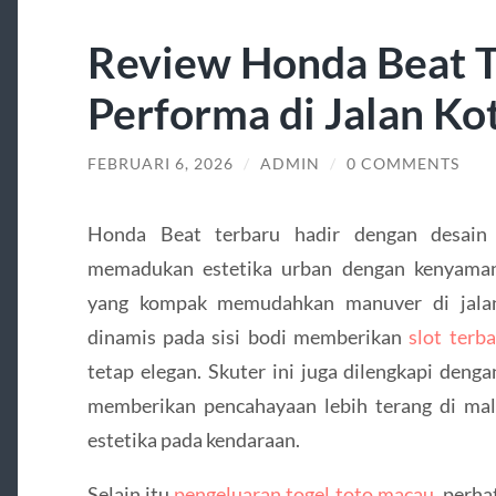
Review Honda Beat T
Performa di Jalan Ko
FEBRUARI 6, 2026
/
ADMIN
/
0 COMMENTS
Honda Beat terbaru hadir dengan desain
memadukan estetika urban dengan kenyamana
yang kompak memudahkan manuver di jalan
dinamis pada sisi bodi memberikan
slot ter
tetap elegan. Skuter ini juga dilengkapi den
memberikan pencahayaan lebih terang di mal
estetika pada kendaraan.
Selain itu
pengeluaran togel toto macau
, perha