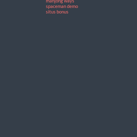
mahjong ways
spaceman demo
situs bonus