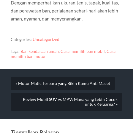
Dengan memperhatikan ukuran, jenis, tapak, kualitas,
dan perawatan ban, perjalanan sehari-hari akan lebih
aman, nyaman, dan menyenangkan.
Categories:
Uncategorized
Tags:
Ban kendaraan aman
,
Cara memilih ban mobil
,
Cara
memilih ban motor
« Motor Matic Terbaru yang Bikin Kamu Anti Macet
Review Mobil SUV vs MPV: Mana yang Lebih Cocok
untuk Keluarga? »
Tinggalkan Balasan