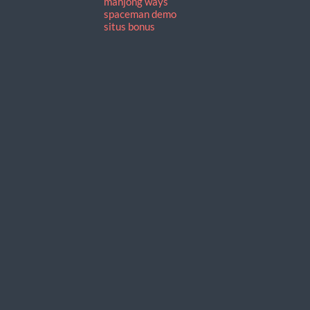
mahjong ways
spaceman demo
situs bonus