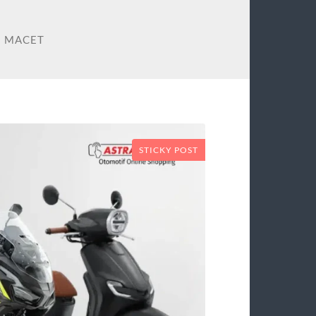
I MACET
STICKY POST