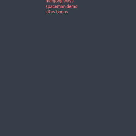
mahjong ways
spaceman demo
situs bonus