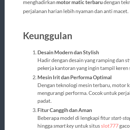
menghadirkan
motor matic terbaru
dengan tek
perjalanan harian lebih nyaman dan anti macet.
Keunggulan
Desain Modern dan Stylish
Hadir dengan desain yang ramping dan s
pekerja kantoran yang ingin tampil keren 
Mesin Irit dan Performa Optimal
Dengan teknologi mesin terbaru, motor k
mengurangi performa. Cocok untuk perja
padat.
Fitur Canggih dan Aman
Beberapa model di lengkapi fitur
start-st
hingga
smart key
untuk situs
slot777
gaco